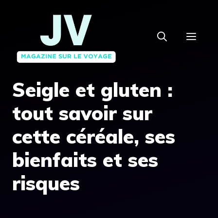
Aller
au
MEN
contenu
Seigle et gluten :
tout savoir sur
cette céréale, ses
bienfaits et ses
risques