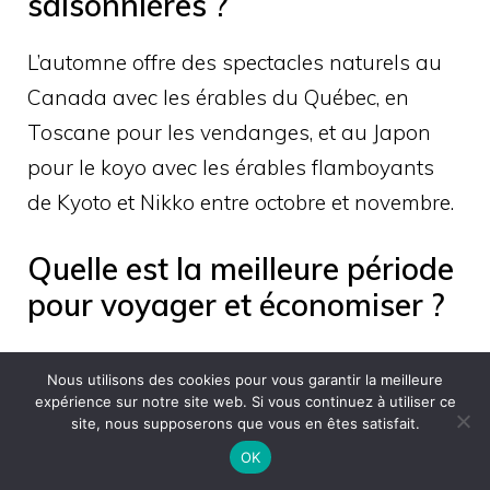
saisonnières ?
L’automne offre des spectacles naturels au
Canada avec les érables du Québec, en
Toscane pour les vendanges, et au Japon
pour le koyo avec les érables flamboyants
de Kyoto et Nikko entre octobre et novembre.
Quelle est la meilleure période
pour voyager et économiser ?
L’automne et le printemps offrent le meilleur
Nous utilisons des cookies pour vous garantir la meilleure
rapport qualité-prix. Les tarifs aériens
expérience sur notre site web. Si vous continuez à utiliser ce
site, nous supposerons que vous en êtes satisfait.
peuvent chuter de 50% par rapport à l’été
OK
dès septembre, avec des hébergements